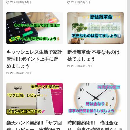
2021年8月14日
2021年5月6日
キャッシュレス生活で家計
断捨離革命 不要なものは
管理!!! ポイント上手に貯
捨てましょう
めましょう
2021年4月27日
2021年4月29日
楽天ハンド契約!!!「サブ回
時間節約術!!! 時は金な
線」レビュー 実質0円で
り 家事の時間を減らしま