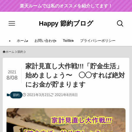
楽天ルームでは私のオススメを紹介してます！
Happy 節約ブログ
ホーム
お問い合わせ
Twitter
プライバシーポリシー
ホーム
節約
家計見直し大作戦!!!「貯金生活」
2021
始めましょう〜 ◯◯すれば絶対
8/08
にお金が貯まります
2021年3月2日
2021年8月8日
節約