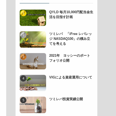
QYLD 毎月10,000円配当金生
活を目指す計画
ツミレバ 「iFree レバレッ
ジ NASDAQ100」の積み立
てを考える
2021年 ヨッシーのポート
フォリオ公開
VIGによる資産運用について
ツミレバ投資実績公開